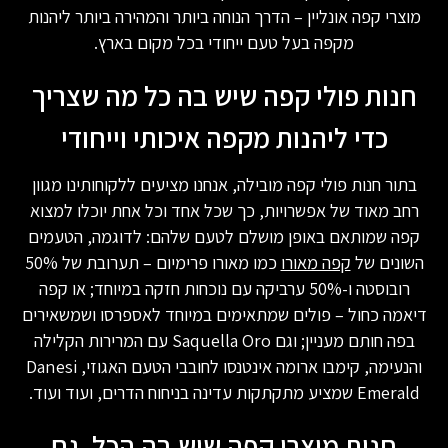
מוצרי קפה אונליין – הדרך הנוחה ביותר והמהירה ביותר ליהנות
מקפה בעל טעם ייחודי בכל מקום בארץ.
חנות פולי קפה שיש בה כל מה שצריך
כדי ליהנות מקפה איכותי וייחודי
בתור חנות פולי קפה מובילה, אנחנו מציעים ללקוחותינו מגוון
רחב מאוד של אפשרויות, כך שכל אחד וכל אחת יוכלו למצוא
קפה שמותאם באופן מושלם לטעם שלהם: לדוגמה, הטעמים
השונים של
קפה מאורו
כמו מאורו פרימיום – תערובת של 50%
רובוסטה ו-50% ערביקה עם נוכחות חזקה במיוחד; או קפה
דיאמה כחול – פולים שמתאימים במיוחד לאספרסו ושמשאירים
בפה חותם מעניין; וגם Saquella Oro עם המרירות הקלילה
והנעימה, קימבו ארומה אינטנסו לחובבי הטעם האגוזי, Danesi
Emerald שמציע מתקתקות עדינה בניחוח הדרים, ועוד ועוד.
חנות מוצרי קפה שיש בה הכל, גם