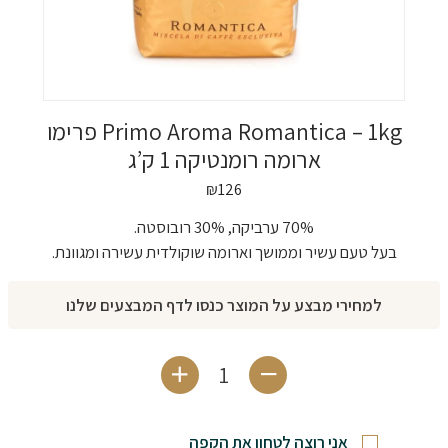
Primo Aroma Romantica – 1kg פרימו
ארומה רומנטיקה 1 ק’ג
₪
126
70% ערביקה, 30% רובוסטה.
בעל טעם עשיר וממושך וארומה שוקולדית עשירה ומגוונת.
למחירי מבצע על המוצר כנסו לדף המבצעים שלנו
כמות של Primo Aroma Romantica - 1kg פרימו ארומה רומנטיקה 1 ק'ג
אני רוצה לטחון את הקפה