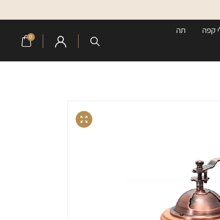
י קפה
תה
0