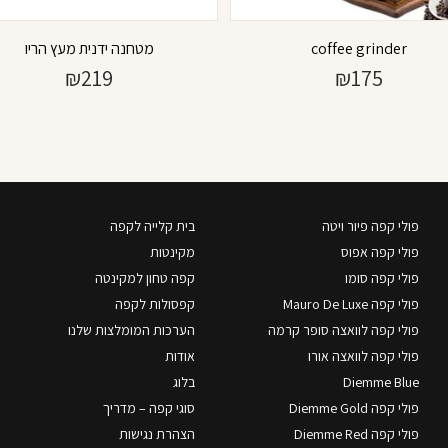
coffee grinder
מטחנה ידנית מעץ הריו
₪
219
₪
175
פולי קפה פיור ויטה
בית קלייה לקפה
פולי קפה אפוס
מקינטות
פולי קפה סומו
קפה טחון למקינטה
פולי קפה Mauro De Luxe
קפסולות לקפה
פולי קפה לוואצה סופר קרמה
הערכות המומלצות שלנו
פולי קפה לוואצה אורו
אודות
Diemme Blue
בלוג
פולי קפה Diemme Gold
סוגי קפה – מדריך
פולי קפה Diemme Red
הצהרת נגישות