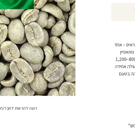
ראיס – אחד
מתאפיין
באקלים יבש יחסית בעונת הקטיף, בגובהי גידול של כ־800–1,200
שלה אחידה
והה בטעם
רוצה להראות לחבר/חב
וץ”