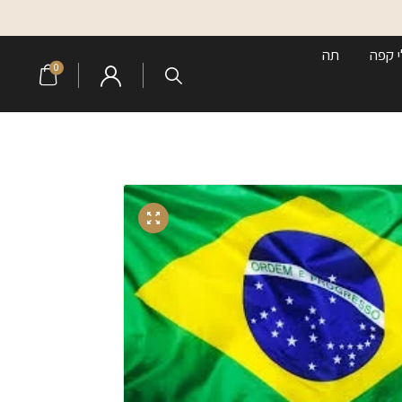
י קפה
תה
0