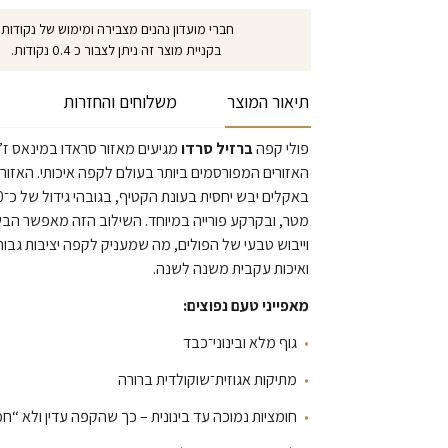
חברי מועדון נהנים מצבירה ומימוש של נקודות.
בקניית מוצר זה ניתן לצבור כ 0.4 נקודות.
תיאור המוצר
משלוחים והחזרות
פולי קפה
ברזיל סרדו
מגיעים מאזור סראדו במינאס ז’
האזורים המפורסמים ביותר בעולם לקפה איכותי. האזור 
מטר, ובקרקע פורייה במיוחד. השילוב הזה מאפשר הב
וייבוש טבעי של הפולים, מה שמעניק לקפה יציבות גב
ואיכות עקבית משנה לשנה.
מאפייני טעם נפוצים:
גוף מלא ובינוני־כבד
מתיקות אגוזית־שוקולדית ברורה
חומציות נמוכה עד בינונית – כך שהקפה עדין ולא “חמ